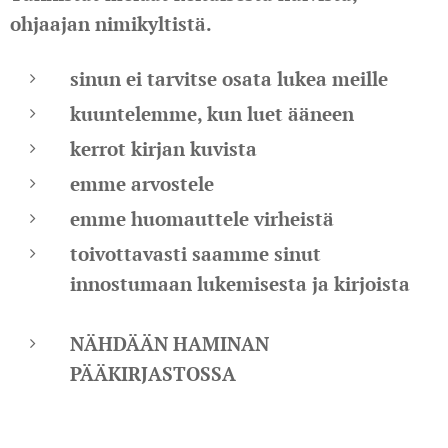
ohjaajan nimikyltistä.
sinun ei tarvitse osata lukea meille
kuuntelemme, kun luet ääneen
kerrot kirjan kuvista
emme arvostele
emme huomauttele virheistä
toivottavasti saamme sinut
innostumaan lukemisesta ja kirjoista
NÄHDÄÄN HAMINAN
PÄÄKIRJASTOSSA