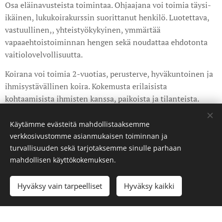
Osa eläinavusteista toimintaa. Ohjaajana voi toimia täysi-
ikäinen, lukukoirakurssin suorittanut henkilö. Luotettava,
vastuullinen,, yhteistyökykyinen, ymmärtää
vapaaehtoistoiminnan hengen sekä noudattaa ehdotonta
vaitiolovelvollisuutta.
Koirana voi toimia 2-vuotias, perusterve, hyväkuntoinen ja
ihmisystävällinen koira. Kokemusta erilaisista
kohtaamisista ihmisten kanssa, paikoista ja tilanteista.
Käytämme evästeitä mahdollistaaksemme
verkkosivustomme asianmukaisen toiminnan ja
turvallisuuden sekä tarjotaksemme sinulle parhaan
mahdollisen käyttökokemuksen.
© 2023 Haminan kaverikoirat. Kaikki oikeudet pidätetään.
Hyväksy vain tarpeelliset
Hyväksy kaikki
Luotu
Webnodella
Evästeet
Aloita
Luo kotisivut ilmaiseksi!