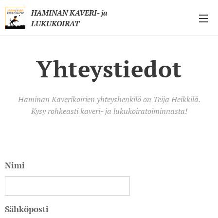
HAMINAN KAVERI- ja
LUKUKOIRAT
Yhteystiedot
Haminan Kaverikoirien yhteyshenkilö on Teija Heikkilä.
Kysy rohkeasti kaveri- ja lukukoiratoiminnasta!
Nimi
Sähköposti