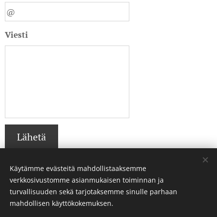
Viesti
Lähetä
Käytämme evästeitä mahdollistaaksemme
verkkosivustomme asianmukaisen toiminnan ja
turvallisuuden sekä tarjotaksemme sinulle parhaan
mahdollisen käyttökokemuksen.